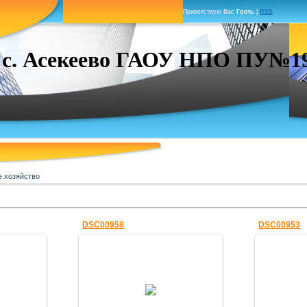
Приветствую Вас
Гость
|
RSS
. Асекеево ГАОУ НПО ПУ№19 г
е хозяйство
DSC00958
DSC00953
25.12.2010
Знание