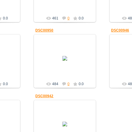
0.0
461
0
0.0
48
DSC00950
DSC00946
25.12.2010
Знание
0.0
484
0
0.0
48
DSC00942
25.12.2010
Знание