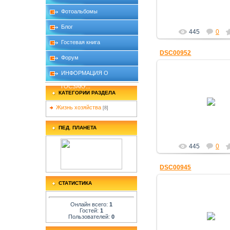
Фотоальбомы
Блог
445
0
Гостевая книга
DSC00952
Форум
ИНФОРМАЦИЯ О
ГОСЗАКУ...
КАТЕГОРИИ РАЗДЕЛА
25.12.2010
Жизнь хозяйства
[8]
Знание
ПЕД. ПЛАНЕТА
445
0
DSC00945
СТАТИСТИКА
Онлайн всего:
1
25.12.2010
Гостей:
1
Пользователей:
0
Знание