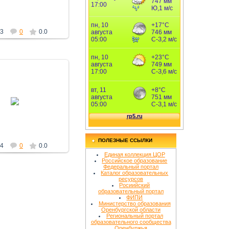
3
0
0.0
25.12.2010
Знание
ПОЛЕЗНЫЕ ССЫЛКИ
4
0
0.0
Единая коллекция ЦОР
Российское образование
Федеральный портал
Каталог образовательных
ресурсов
Росиийский
образовательный портал
ФИПИ
Министерство образования
Оренбургской области
Региональный портал
образовательного сообщества
Оренбуржья