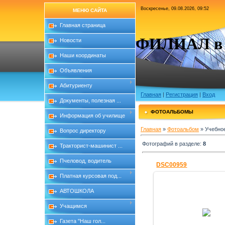
Воскресенье, 09.08.2026, 09:52
МЕНЮ САЙТА
Главная страница
ФИЛИАЛ в с
Новости
Наши координаты
Объявления
Абитуриенту
Главная
|
Регистрация
|
Вход
Документы, полезная ...
ФОТОАЛЬБОМЫ
Информация об училище
Главная
»
Фотоальбом
» Учебно
Вопрос директору
Фотографий в разделе
:
8
Тракторист-машинист ...
Пчеловод, водитель
DSC00959
Платная курсовая под...
АВТОШКОЛА
25.12.2010
Учащимся
Знание
Газета "Наш гол...