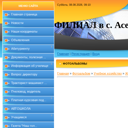
Суббота, 08.08.2026, 09:10
МЕНЮ САЙТА
Главная страница
ФИЛИАЛ в с. Асе
Новости
Наши координаты
Объявления
Абитуриенту
Главная
|
Регистрация
|
Вход
Документы, полезная ...
ФОТОАЛЬБОМЫ
Информация об училище
Главная
»
Фотоальбом
»
Учебное хозяйство
»
Ж
Вопрос директору
Тракторист-машинист ...
Пчеловод, водитель
Платная курсовая под...
АВТОШКОЛА
Учащимся
Газета "Наш гол...