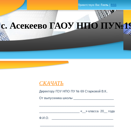
Приветствую Вас
Гость
|
RSS
. Асекеево ГАОУ НПО ПУ№19 г
СКАЧАТЬ
Директору ГОУ НПО ПУ № 69 Старковой В.К..
От выпускника школы _______________________
___________________________________________
_______________________ «__» класса
20__ года
Ф.И.О.
___________________________________
__________________________________________