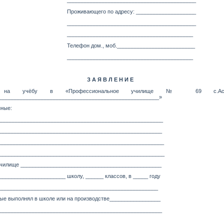
___________________________________________
Проживающего по адресу: ____________________
___________________________________________
__________________________________________
Телефон дом., моб.__________________________
__________________________________________
З А Я В Л Е Н И Е
 на учёбу в «Профессиональное училище № 69 с.Асек
_____________________________________________________»
ные:
_________________________________________________________
______________________________________________________
_______________________________________________________
_______________________________________________________
 училище _______________________________________________
_____________________ школу, ______ классов, в _____ году
 _____________________________________________________
ые выполнял в школе или на производстве_________________
______________________________________________________
_______________________________________________________