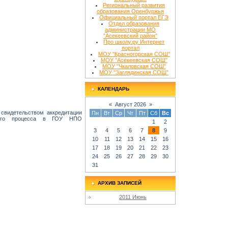
Региональный развития
образования Оренбуржья
Официальный портал ЕГЭ
Отдел образования
администрации МО
"Асекеевский район"
Про школу.ру Интернет
портал
МОУ "Красногорская СОШ"
МОУ "Асекеевская СОШ"
МОУ "Чкаловская СОШ"
МОУ "Заглядинская СОШ"
КАЛЕНДАРЬ
«
Август 2026
»
 свидетельством аккредитации
Пн
Вт
Ср
Чт
Пт
Сб
Вс
льного процесса в ГОУ НПО
1
2
3
4
5
6
7
8
9
10
11
12
13
14
15
16
17
18
19
20
21
22
23
24
25
26
27
28
29
30
31
АРХИВ ЗАПИСЕЙ
2011 Июнь