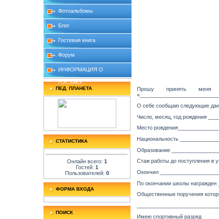
Фотоальбомы
Блог
Гостевая книга
Форум
ИНФОРМАЦИЯ О
ГОСЗАКУ...
ПЕД. ПЛАНЕТА
Прошу принять меня
«___________________________
О себе сообщаю следующие дан
Число, месяц, год рождения _
Место рождения______________
Национальность _____________
СТАТИСТИКА
Образование ________________
Стаж работы до поступления в
Онлайн всего:
1
Гостей:
1
Окончил _____________________
Пользователей:
0
По окончании школы награжден
ФОРМА ВХОДА
Общественные поручения котор
____________________________
ПОИСК
Имею спортивный разряд _____