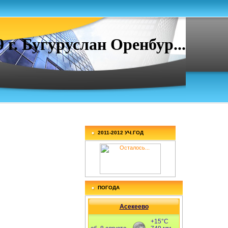
. Бугуруслан Оренбур...
2011-2012 УЧ.ГОД
ПОГОДА
Асекеево