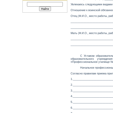
Увлекаюсь следующими видами 
Отношение к воинской обязанн
Отец (Ф.И.О., место работы, р
____________________________
____________________________
Мать (Ф.И.О., место работы, р
____________________________
____________________________
С Уставом образователь
образовательного учрежден
«Профессиональное училище № 6
Начальное профессионал
Согласно правилам приема при
1.__________________________
2.__________________________
3.__________________________
4.__________________________
5.__________________________
6.__________________________