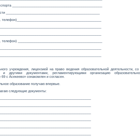
спорта ________________________________________________
ости __________________________________________________
аб. телефон)_____________________________________________
______________________________________________________
______________________________________________________
аб. телефон) _____________________________________________
______________________________________________________
______________________________________________________
ного учреждения, лицензией на право ведения образовательной деятельности, со
ия и другими документами, регламентирующими организацию образовате
9 с Асекеево» ознакомлен и согласен.
ьное образование получаю впервые.
лагаю следующие документы:
_________________________________________________
_________________________________________________
_________________________________________________
_________________________________________________
_________________________________________________
_________________________________________________