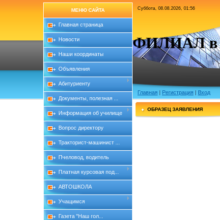
Суббота, 08.08.2026, 01:56
МЕНЮ САЙТА
Главная страница
ФИЛИАЛ в с
Новости
Наши координаты
Объявления
Абитуриенту
Главная
|
Регистрация
|
Вход
Документы, полезная ...
ОБРАЗЕЦ ЗАЯВЛЕНИЯ
Информация об училище
Вопрос директору
Тракторист-машинист ...
Пчеловод, водитель
Платная курсовая под...
АВТОШКОЛА
Учащимся
Газета "Наш гол...