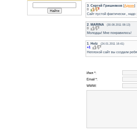
3
.
Сергей Гришняков
[
Админ
]
0
Сайт пустой фактически , надо 
2
.
MARINA
(30.08.2011 08:13)
0
Молодцы! Мне понравилось!
1
.
Holz
(24.01.2011 16:41)
+1
Неплохой сайт вы создали реб
Имя *:
Email *:
WWW: