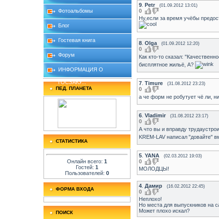
9
.
Petr
(01.09.2012 13:01)
0
Фотоальбомы
Ну,если за время учёбы предост
Блог
Гостевая книга
8
.
Olga
(01.09.2012 12:20)
0
Форум
Как кто-то сказал: "Качественн
бисплятное жильё, А?
ИНФОРМАЦИЯ О
ГОСЗАКУ...
7
.
Timure
(31.08.2012 23:23)
ПЕД. ПЛАНЕТА
0
а че форм не робутует чё ли, 
6
.
Vladimir
(31.08.2012 23:17)
0
А что вы и вправду трудаустр
KREM-LAV написал "довайте" вм
СТАТИСТИКА
5
.
YANA
(02.03.2012 19:03)
Онлайн всего:
1
0
Гостей:
1
МОЛОДЦЫ!
Пользователей:
0
4
.
Дамир
(16.02.2012 22:45)
ФОРМА ВХОДА
0
Неплохо!
Но места для выпускников на са
Может плохо искал?
ПОИСК