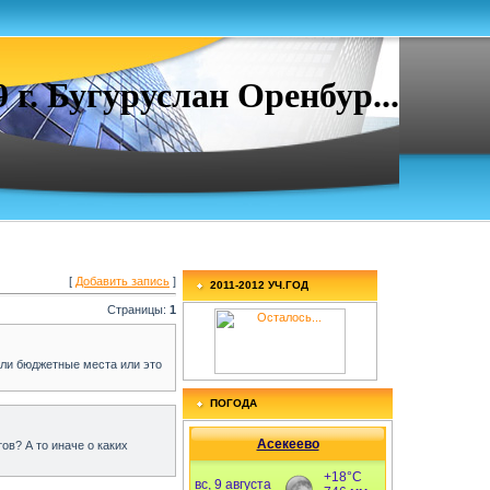
. Бугуруслан Оренбур...
[
Добавить запись
]
2011-2012 УЧ.ГОД
Страницы:
1
ь ли бюджетные места или это
ПОГОДА
Асекеево
ов? А то иначе о каких