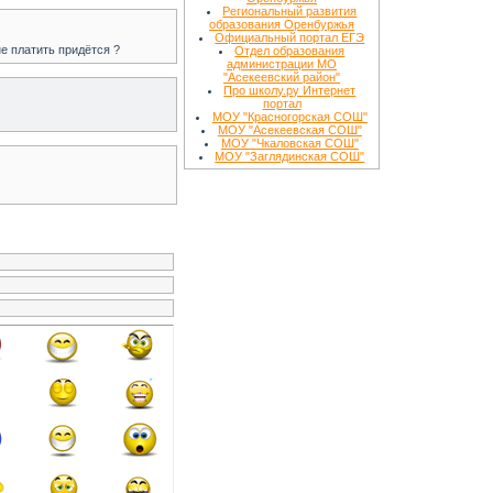
Региональный развития
образования Оренбуржья
Официальный портал ЕГЭ
не платить придётся ?
Отдел образования
администрации МО
"Асекеевский район"
Про школу.ру Интернет
портал
МОУ "Красногорская СОШ"
МОУ "Асекеевская СОШ"
МОУ "Чкаловская СОШ"
МОУ "Заглядинская СОШ"