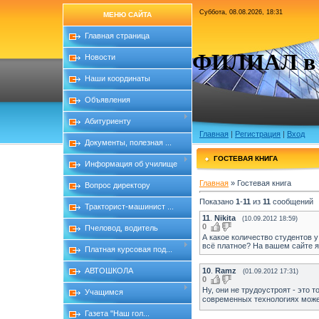
Суббота, 08.08.2026, 18:31
МЕНЮ САЙТА
Главная страница
ФИЛИАЛ в с
Новости
Наши координаты
Объявления
Абитуриенту
Главная
|
Регистрация
|
Вход
Документы, полезная ...
ГОСТЕВАЯ КНИГА
Информация об училище
Главная
»
Гостевая книга
Вопрос директору
Показано
1
-
11
из
11
сообщений
Тракторист-машинист ...
11
.
Nikita
(10.09.2012 18:59)
0
Пчеловод, водитель
А какое количество студентов 
всё платное? На вашем сайте я
Платная курсовая под...
10
.
Ramz
АВТОШКОЛА
(01.09.2012 17:31)
0
Ну, они не трудоустроят - это 
Учащимся
современных технологиях может
Газета "Наш гол...