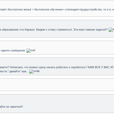
авят бесплатное жильё + бесплатное обучение+ стипендия+трудоустройство, то и я, на
ое абразавание эта Харашо. Бюдем к этому стремиться. Эта мая главная задача!!!"
ни одного саабщения.
оиваете? Нописано, что можно сразу начать роботать и зороботать? КАКК ВСЕ У ВАС
еста " давайте" ааа...
йте не заметил!!!