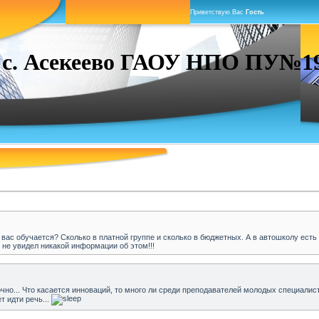
Приветствую Вас
Гость
. Асекеево ГАОУ НПО ПУ№19 г
у вас обучается? Сколько в платной группе и сколько в бюджетных. А в автошколу ест
 не увидел никакой информации об этом!!!
точно... Что касается инноваций, то много ли среди преподавателей молодых специалист
 идти речь...