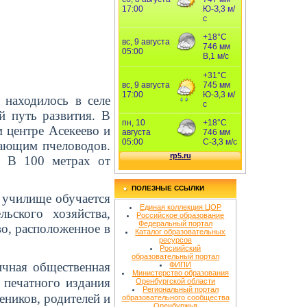
аходилось в селе
й путь развития. В
м центре Асекеево и
чающим пчеловодов.
й. В
100 метрах
от
ПОЛЕЗНЫЕ ССЫЛКИ
В училище обучается
Единая коллекция ЦОР
ьского хозяйства,
Российское образование
Федеральный портал
во, расположенное в
Каталог образовательных
ресурсов
Росиийский
образовательный портал
ичная общественная
ФИПИ
Министерство образования
 печатного издания
Оренбургской области
Региональный портал
ников, родителей и
образовательного сообщества
Оренбуржья