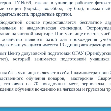
астеров ПУ№69, так же в училище работает фото-
ые секции (борьба, волейбол, футбол), шахматный
одеятельности, предметные кружки.
джетной основе предоставляется бесплатное дву
циальная и академическая стипендии. Остронужд
ание на частной квартире. При училище имеется учеб
 хозяйство является базой для прохождения учеб
одготовки учащихся имеется 13 единиц автотракторно
ыт Центр довузовской подготовки ОГАУ (Оренбургск
итет), который занимается подготовкой учащихс
я база училища включает в себя 1 административный
одственного обучения поваров, мастерские "Сваро
", столовую на 70 посадочных мест, зерносклад, г
ждения обучения вождению на легковом и грузовом тр