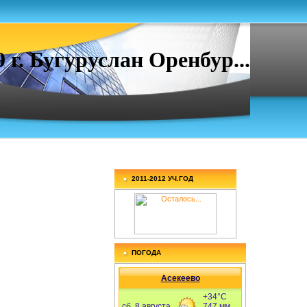
. Бугуруслан Оренбур...
2011-2012 УЧ.ГОД
ПОГОДА
Асекеево