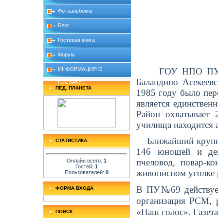
Фотоальбомы
Блог
Гостевая книга
Форум
ИНФОРМАЦИЯ О
ГОУ НПО ПУ №69 в
Баландино Асекеев
ГОСЗАКУ...
ПЕД. ПЛАНЕТА
1985 году было пер
является единствен
Район охватывает 
училища находится
Ближайший крупный
СТАТИСТИКА
146 юношей и деву
пчеловод, повар-ко
Онлайн всего:
1
Гостей:
1
живописном уголке 
Пользователей:
0
В ПУ№69 действует
ФОРМА ВХОДА
организация РСМ, р
«Наш голос». Газет
ПОИСК