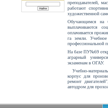
преподавателей, м
работают спортивн
художественной сам
Обучающимся на бю
выплачиваются со
оплачивается прожив
га земли.
Учебное
профессиональной п
На базе ПУ№69 откр
аграрный универс
экзаменам в ОГАУ.
Учебно-материальна
корпус для произв
ремонт двигателей
автодром для прохо