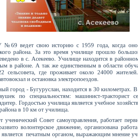
едет свою историю с 1959 года, когда оно н
ского района. За это время училище прошло большо
еведено в с. Асекеево. Училище находится в районно
ным в районе. А так же единственным в области обу
22 сельсовета, где проживает около 24000 жителе
 автовокзал и остановка электропоездов.
 город - Бугуруслан, находится в
30 километрах
. 
шек по специальностям: машинист-тракторист сел
ндитер. Гордостью училища является учебное хозяйст
района в
10 км
от училища.
 ученический Совет самоуправления, работает перв
азвито волонтерское движение, организована работа
а является печатным органом, выражающим мнение уче