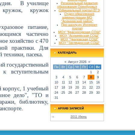
студия. В училище
Региональный развития
образования Оренбуржья
 кружок,
кружок
Официальный портал ЕГЭ
Отдел образования
администрации МО
"Асекеевский район"
Про школу.ру Интернет
хразовое питание,
портал
МОУ "Красногорская СОШ"
ающимся частично
МОУ "Асекеевская СОШ"
МОУ "Чкаловская СОШ"
ное хозяйство с 470
МОУ "Заглядинская СОШ"
ной практики. Для
КАЛЕНДАРЬ
й техники,
пасека.
«
Август 2026
»
ий государственный
Пн
Вт
Ср
Чт
Пт
Сб
Вс
я к вступительным
1
2
3
4
5
6
7
8
9
10
11
12
13
14
15
16
 корпус, 1 учебный
17
18
19
20
21
22
23
24
25
26
27
28
29
30
чное дело", "ТО и
31
аражи, библиотеку,
анспорте.
АРХИВ ЗАПИСЕЙ
2011 Июнь