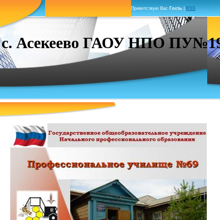
Приветствую Вас
Гость
|
RSS
. Асекеево ГАОУ НПО ПУ№19 г