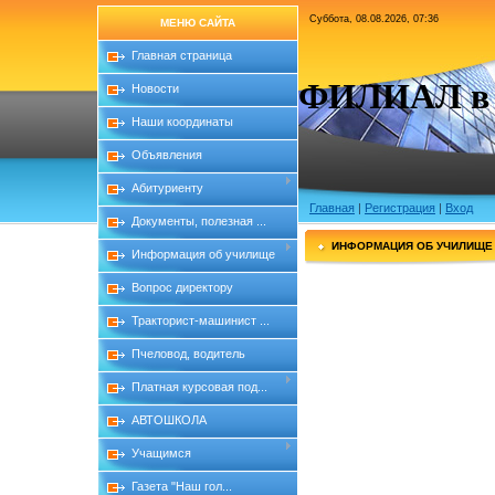
Суббота, 08.08.2026, 07:36
МЕНЮ САЙТА
Главная страница
ФИЛИАЛ в с
Новости
Наши координаты
Объявления
Абитуриенту
Главная
|
Регистрация
|
Вход
Документы, полезная ...
ИНФОРМАЦИЯ ОБ УЧИЛИЩЕ
Информация об училище
Вопрос директору
Тракторист-машинист ...
Пчеловод, водитель
Платная курсовая под...
АВТОШКОЛА
Учащимся
Газета "Наш гол...