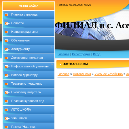
Пятница, 07.08.2026, 08:29
МЕНЮ САЙТА
Главная страница
ФИЛИАЛ в с. Асе
Новости
Наши координаты
Объявления
Абитуриенту
Главная
|
Регистрация
|
Вход
Документы, полезная ...
ФОТОАЛЬБОМЫ
Информация об училище
Главная
»
Фотоальбом
»
Учебное хозяйство
»
Ж
Вопрос директору
Тракторист-машинист ...
Пчеловод, водитель
Платная курсовая под...
АВТОШКОЛА
Учащимся
Газета "Наш гол...