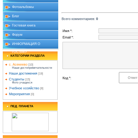
Фотоальбомы
Блог
Всего комментариев
:
0
Гостевая книга
Имя *:
Форум
Email *:
ИНФОРМАЦИЯ О
ГОСЗАКУ...
КАТЕГОРИИ РАЗДЕЛА
с. Асекеево
[10]
Наши достопримечательности
Наши достижения
[19]
Код *:
Студенты
[15]
Фото учащихся
Учебное хозяйство
[8]
Мероприятия
[0]
ПЕД. ПЛАНЕТА