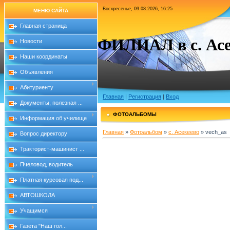
Воскресенье, 09.08.2026, 16:25
МЕНЮ САЙТА
Главная страница
ФИЛИАЛ в с. Асе
Новости
Наши координаты
Объявления
Абитуриенту
Главная
|
Регистрация
|
Вход
Документы, полезная ...
ФОТОАЛЬБОМЫ
Информация об училище
Главная
»
Фотоальбом
»
с. Асекеево
» vech_as
Вопрос директору
Тракторист-машинист ...
Пчеловод, водитель
Платная курсовая под...
АВТОШКОЛА
Учащимся
Газета "Наш гол...