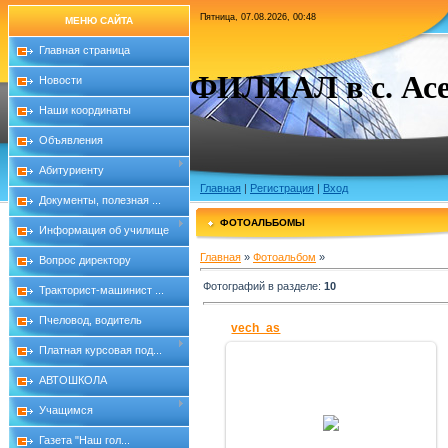
Пятница, 07.08.2026, 00:48
МЕНЮ САЙТА
Главная страница
ФИЛИАЛ в с. Асе
Новости
Наши координаты
Объявления
Абитуриенту
Главная
|
Регистрация
|
Вход
Документы, полезная ...
ФОТОАЛЬБОМЫ
Информация об училище
Главная
»
Фотоальбом
»
Вопрос директору
Фотографий в разделе
:
10
Тракторист-машинист ...
Пчеловод, водитель
vech_as
Платная курсовая под...
АВТОШКОЛА
18.12.2010
Учащимся
Знание
Газета "Наш гол...