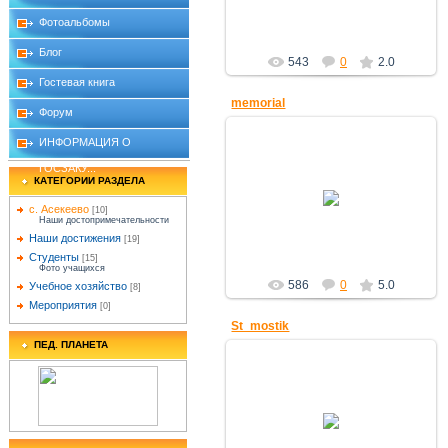
Фотоальбомы
Блог
543
0
2.0
Гостевая книга
memorial
Форум
ИНФОРМАЦИЯ О
ГОСЗАКУ...
КАТЕГОРИИ РАЗДЕЛА
18.12.2010
с. Асекеево
[10]
Знание
Наши достопримечательности
Наши достижения
[19]
Студенты
[15]
Фото учащихся
586
0
5.0
Учебное хозяйство
[8]
Мероприятия
[0]
St_mostik
ПЕД. ПЛАНЕТА
18.12.2010
Знание