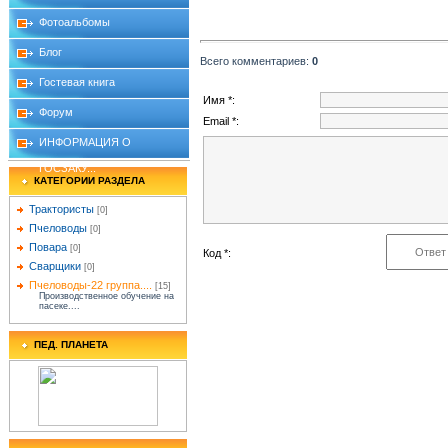
Фотоальбомы
Блог
Всего комментариев
:
0
Гостевая книга
Имя *:
Форум
Email *:
ИНФОРМАЦИЯ О
ГОСЗАКУ...
КАТЕГОРИИ РАЗДЕЛА
Трактористы
[0]
Пчеловоды
[0]
Повара
[0]
Код *:
Сварщики
[0]
Пчеловоды-22 группа....
[15]
Производственное обучение на
пасеке....
ПЕД. ПЛАНЕТА