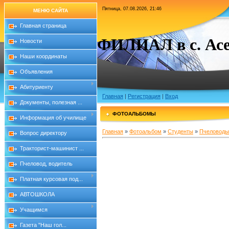
Пятница, 07.08.2026, 21:46
МЕНЮ САЙТА
Главная страница
ФИЛИАЛ в с. Асе
Новости
Наши координаты
Объявления
Абитуриенту
Главная
|
Регистрация
|
Вход
Документы, полезная ...
ФОТОАЛЬБОМЫ
Информация об училище
Главная
»
Фотоальбом
»
Студенты
»
Пчеловоды-
Вопрос директору
Тракторист-машинист ...
Пчеловод, водитель
Платная курсовая под...
АВТОШКОЛА
Учащимся
Газета "Наш гол...