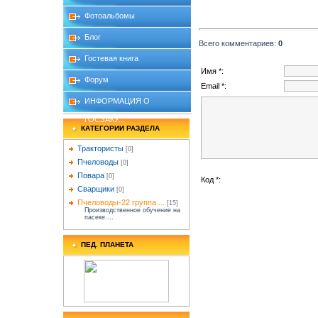
Фотоальбомы
Блог
Всего комментариев
:
0
Гостевая книга
Имя *:
Форум
Email *:
ИНФОРМАЦИЯ О
ГОСЗАКУ...
КАТЕГОРИИ РАЗДЕЛА
Трактористы
[0]
Пчеловоды
[0]
Повара
[0]
Код *:
Сварщики
[0]
Пчеловоды-22 группа....
[15]
Производственное обучение на
пасеке....
ПЕД. ПЛАНЕТА