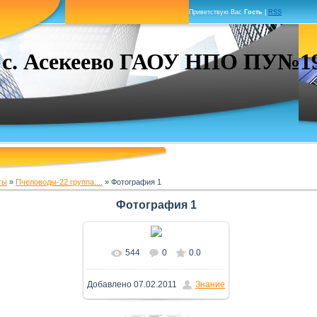
Приветствую Вас
Гость
|
RSS
. Асекеево ГАОУ НПО ПУ№19 г
ты
»
Пчеловоды-22 группа....
» Фотография 1
Фотография 1
544
0
0.0
В реальном размере
Добавлено
07.02.2011
Знание
1600x1200
/ 256.9Kb