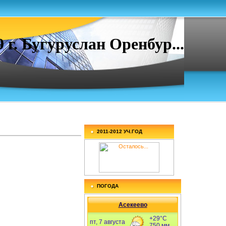
. Бугуруслан Оренбур...
2011-2012 УЧ.ГОД
ПОГОДА
Асекеево