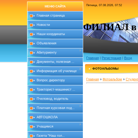
Пятница, 07.08.2026, 07:52
МЕНЮ САЙТА
Главная страница
ФИЛИАЛ в с
Новости
Наши координаты
Объявления
Абитуриенту
Главная
|
Регистрация
|
Вход
Документы, полезная ...
ФОТОАЛЬБОМЫ
Информация об училище
Главная
»
Фотоальбом
»
Студен
Вопрос директору
Тракторист-машинист ...
Пчеловод, водитель
Платная курсовая под...
АВТОШКОЛА
Учащимся
Газета "Наш гол...