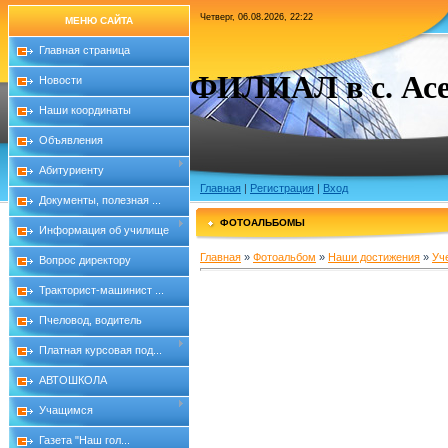
Четверг, 06.08.2026, 22:22
МЕНЮ САЙТА
Главная страница
ФИЛИАЛ в с. Асе
Новости
Наши координаты
Объявления
Абитуриенту
Главная
|
Регистрация
|
Вход
Документы, полезная ...
ФОТОАЛЬБОМЫ
Информация об училище
Главная
»
Фотоальбом
»
Наши достижения
»
Уч
Вопрос директору
Тракторист-машинист ...
Пчеловод, водитель
Платная курсовая под...
АВТОШКОЛА
Учащимся
Газета "Наш гол...