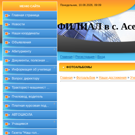
Понедельник, 10.08.2026, 09:09
МЕНЮ САЙТА
Главная страница
ФИЛИАЛ в с. Асе
Новости
Наши координаты
Объявления
Абитуриенту
Главная
|
Регистрация
|
Вход
Документы, полезная ...
ФОТОАЛЬБОМЫ
Информация об училище
Главная
»
Фотоальбом
»
Наши достижения
»
Уч
Вопрос директору
Тракторист-машинист ...
Пчеловод, водитель
Платная курсовая под...
АВТОШКОЛА
Учащимся
Газета "Наш гол...