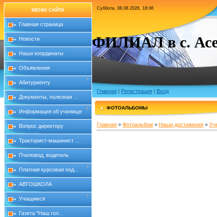
Суббота, 08.08.2026, 18:06
МЕНЮ САЙТА
Главная страница
ФИЛИАЛ в с. Асе
Новости
Наши координаты
Объявления
Абитуриенту
Главная
|
Регистрация
|
Вход
Документы, полезная ...
ФОТОАЛЬБОМЫ
Информация об училище
Главная
»
Фотоальбом
»
Наши достижения
»
Уч
Вопрос директору
Тракторист-машинист ...
Пчеловод, водитель
Платная курсовая под...
АВТОШКОЛА
Учащимся
Газета "Наш гол...