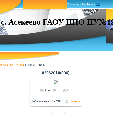
Приветствую Вас
Гость
|
RSS
. Асекеево ГАОУ НПО ПУ№19 г
остижения
»
Учеба
» 03062010(006)
03062010(006)
454
0
0.0
В реальном размере
Добавлено
25.12.2010
Знание
1600x1200
/ 246.8Kb