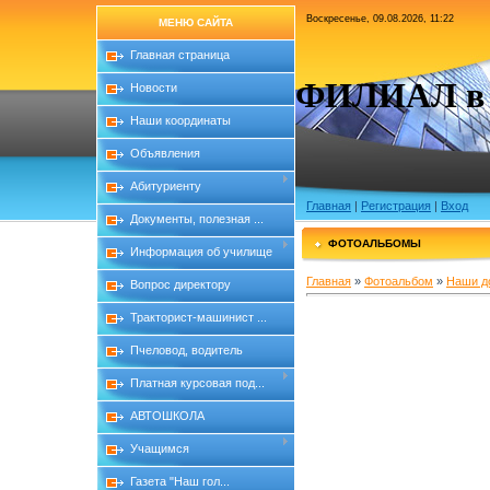
Воскресенье, 09.08.2026, 11:22
МЕНЮ САЙТА
Главная страница
ФИЛИАЛ в с
Новости
Наши координаты
Объявления
Абитуриенту
Главная
|
Регистрация
|
Вход
Документы, полезная ...
ФОТОАЛЬБОМЫ
Информация об училище
Главная
»
Фотоальбом
»
Наши д
Вопрос директору
Тракторист-машинист ...
Пчеловод, водитель
Платная курсовая под...
АВТОШКОЛА
Учащимся
Газета "Наш гол...