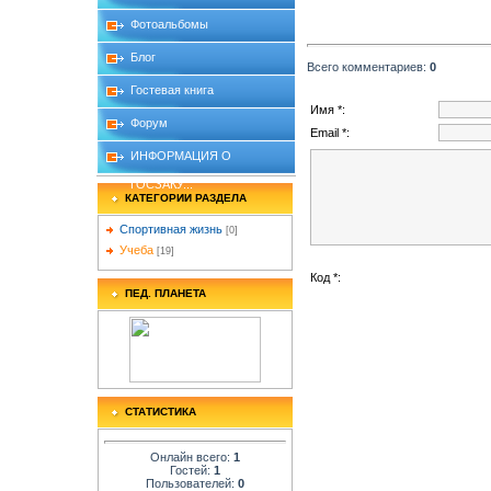
Фотоальбомы
Блог
Всего комментариев
:
0
Гостевая книга
Имя *:
Форум
Email *:
ИНФОРМАЦИЯ О
ГОСЗАКУ...
КАТЕГОРИИ РАЗДЕЛА
Спортивная жизнь
[0]
Учеба
[19]
Код *:
ПЕД. ПЛАНЕТА
СТАТИСТИКА
Онлайн всего:
1
Гостей:
1
Пользователей:
0