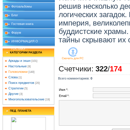
решив несколько де
Фотоальбомы
логических загадок.
Блог
империя, великолеп
Гостевая книга
буддистские храмы.
Форум
тайны скрывают их 
ИНФОРМАЦИЯ О
ГОСЗАКУ...
КАТЕГОРИИ РАЗДЕЛА
Скачать для
PC
Аркады и экшн
[101]
Настольные
Счетчики
:
322
/
174
[9]
Головоломки
[140]
Слова
[1]
Всего комментариев
:
0
Поиск предметов
[20]
Стратегии
[5]
Имя *:
Другие
[3]
Email *:
Многопользовательские
[19]
ПЕД. ПЛАНЕТА