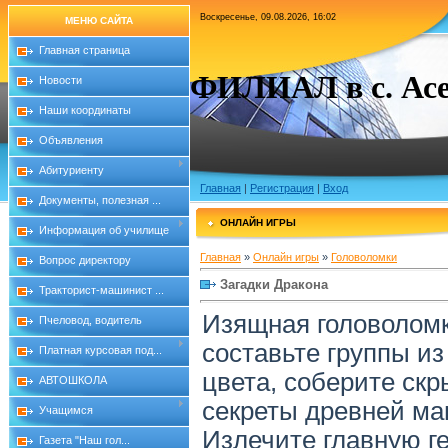
Воскресенье, 09.08.2026, 16:02
МЕНЮ САЙТА
Главная страница
ФИЛИАЛ в с. Асе
Новости
Наши координаты
Объявления
Абитуриенту
Главная
|
Регистрация
|
Вход
Документы, полезная ...
ОНЛАЙН ИГРЫ
Информация об училище
Главная
»
Онлайн игры
»
Головоломки
Вопрос директору
Загадки Дракона
Тракторист-машинист ...
Изящная головоломк
Пчеловод, водитель
составьте группы из
Платная курсовая под...
цвета, соберите скр
АВТОШКОЛА
секреты древней ма
Учащимся
Излечите главную г
Газета "Наш гол...