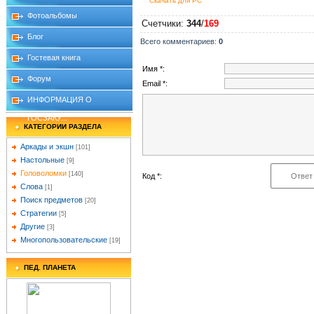
Скачать для
PC
Фотоальбомы
Счетчики
:
344
/
169
Блог
Всего комментариев
:
0
Гостевая книга
Имя *:
Форум
Email *:
ИНФОРМАЦИЯ О
ГОСЗАКУ...
КАТЕГОРИИ РАЗДЕЛА
Аркады и экшн
[101]
Настольные
[9]
Головоломки
[140]
Код *:
Слова
[1]
Поиск предметов
[20]
Стратегии
[5]
Другие
[3]
Многопользовательские
[19]
ПЕД. ПЛАНЕТА