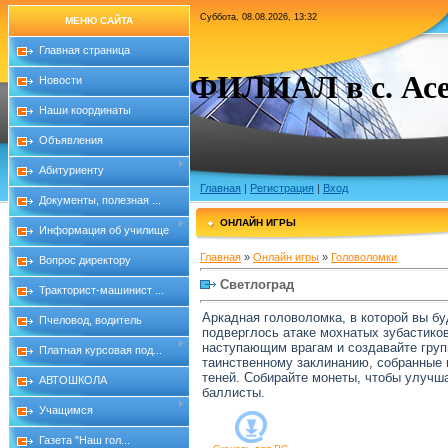
Суббота, 08.08.2026, 13:32
МЕНЮ САЙТА
Главная страница
ФИЛИАЛ в с. Асе
Новости
Наши координаты
Объявления
Абитуриенту
Главная
|
Регистрация
|
Вход
Документы, полезная ...
ОНЛАЙН ИГРЫ
Информация об училище
Главная
»
Онлайн игры
»
Головоломки
Вопрос директору
Светлоград
Тракторист-машинист ...
Аркадная головоломка, в которой вы бу
Пчеловод, водитель
подверглось атаке мохнатых зубастиков
наступающим врагам и создавайте груп
Платная курсовая под...
таинственному заклинанию, собранные 
теней. Собирайте монеты, чтобы улучш
АВТОШКОЛА
баллисты.
Учащимся
Газета "Наш гол...