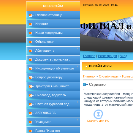
Пятница, 07.08.2026, 19:44
МЕНЮ САЙТА
Главная страница
ФИЛИАЛ в с
Новости
Наши координаты
Объявления
Абитуриенту
Главная
|
Регистрация
|
Вход
Документы, полезная ...
ОНЛАЙН ИГРЫ
Информация об училище
Главная
»
Онлайн игры
»
Голово
Вопрос директору
Стримко
Тракторист-машинист ...
Магическая астролябия - мощное
Пчеловод, водитель
следующий хозяин, светлой или
каждую из которых великие маги
Платная курсовая под...
когда лишь этот магический арт
АВТОШКОЛА
Скачать для
PC
Учащимся
Газета "Наш гол...