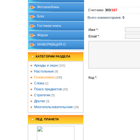
Фотоальбомы
Счетчики
:
303
/
167
Блог
Всего комментариев
:
0
Гостевая книга
Имя *:
Форум
Email *:
ИНФОРМАЦИЯ О
ГОСЗАКУ...
КАТЕГОРИИ РАЗДЕЛА
Аркады и экшн
[101]
Настольные
[9]
Головоломки
Код *:
[140]
Слова
[1]
Поиск предметов
[20]
Стратегии
[5]
Другие
[3]
Многопользовательские
[19]
ПЕД. ПЛАНЕТА