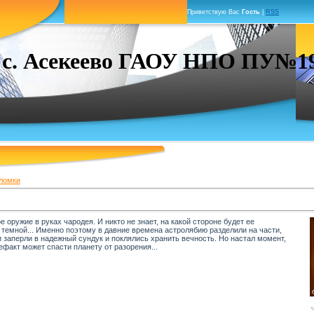
Приветствую Вас
Гость
|
RSS
. Асекеево ГАОУ НПО ПУ№19 г
ломки
 оружие в руках чародея. И никто не знает, на какой стороне будет ее
 темной... Именно поэтому в давние времена астролябию разделили на части,
 заперли в надежный сундук и поклялись хранить вечность. Но настал момент,
ефакт может спасти планету от разорения...