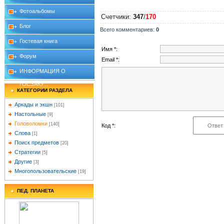
Фотоальбомы
Счетчики
:
347
/
170
Блог
Всего комментариев
:
0
Гостевая книга
Имя *:
Форум
Email *:
ИНФОРМАЦИЯ О
ГОСЗАКУ...
КАТЕГОРИИ РАЗДЕЛА
Аркады и экшн
[101]
Настольные
[9]
Головоломки
[140]
Код *:
Слова
[1]
Поиск предметов
[20]
Стратегии
[5]
Другие
[3]
Многопользовательские
[19]
ПЕД. ПЛАНЕТА