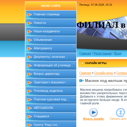
Пятница, 07.08.2026, 02:31
МЕНЮ САЙТА
Главная страница
ФИЛИАЛ в с
Новости
Наши координаты
Объявления
Абитуриенту
Главная
|
Регистрация
|
Вход
Документы, полезная ...
ОНЛАЙН ИГРЫ
Информация об училище
Главная
»
Онлайн игры
»
Голово
Вопрос директору
Масяня под желтым п
Тракторист-машинист ...
Масяня решила попробовать себя
Пчеловод, водитель
множество уморительных персон
Добавьте к этому фирменное зву
Платная курсовая под...
не встретите больше нигде. В и
главной роли.
АВТОШКОЛА
Учащимся
Играть онлайн
Скачать для
Газета "Наш гол...