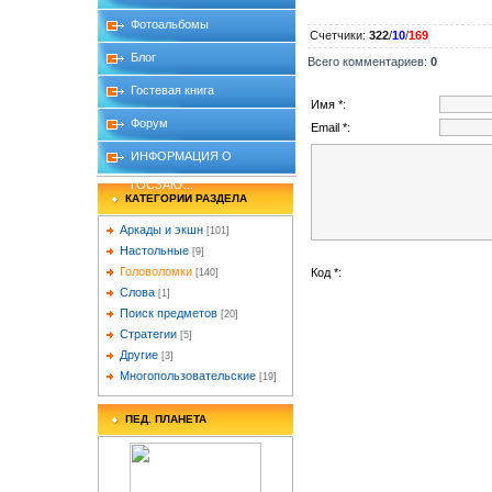
Фотоальбомы
Счетчики
:
322
/
10
/
169
Блог
Всего комментариев
:
0
Гостевая книга
Имя *:
Форум
Email *:
ИНФОРМАЦИЯ О
ГОСЗАКУ...
КАТЕГОРИИ РАЗДЕЛА
Аркады и экшн
[101]
Настольные
[9]
Головоломки
Код *:
[140]
Слова
[1]
Поиск предметов
[20]
Стратегии
[5]
Другие
[3]
Многопользовательские
[19]
ПЕД. ПЛАНЕТА