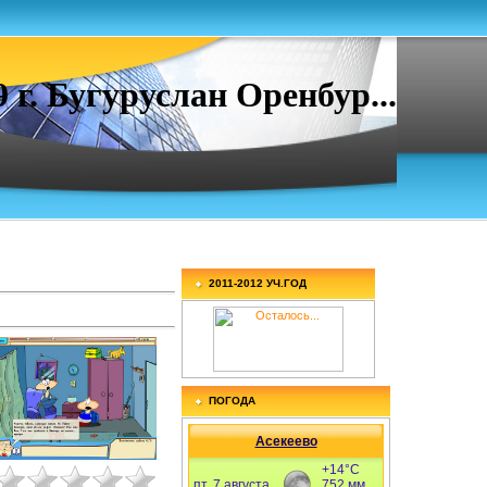
. Бугуруслан Оренбур...
2011-2012 УЧ.ГОД
ПОГОДА
Асекеево