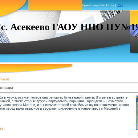
Приветствую Вас
Гость
|
RSS
. Асекеево ГАОУ НПО ПУ№19 г
ломки
рессом
 в журналистике: теперь она репортер бульварной газеты. В игре вы встретите
ажей, а также старых друзей виртуальной барышни - Хрюнделя и Лохматого.
чание голоса Масяни, и вы получите такой коктейль из шуток и хохмочек, какого
тоге перед вами отвязное и веселое приключение в жанре квест с Масяней в
PC