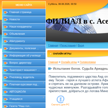
Суббота, 08.08.2026, 00:50
МЕНЮ САЙТА
Главная страница
ФИЛИАЛ в с. Асе
Новости
Наши координаты
Объявления
Абитуриенту
Главная
|
Регистрация
|
Вход
Документы, полезная ...
ОНЛАЙН ИГРЫ
Информация об училище
Главная
»
Онлайн игры
»
Головоломки
Вопрос директору
Испытание богов. Судьба Ариадн
Тракторист-машинист ...
Повелитель подземного царства Аид ого
Пчеловод, водитель
ему Тесея - героя и лучшего атлета Аф
и спрятать ее на далеком острове. Ари
Платная курсовая под...
чудесных жемчужин. Разгадывайте голо
препятствия, добраться до логова Мин
АВТОШКОЛА
Учащимся
Скачать для
PC
Газета "Наш гол...