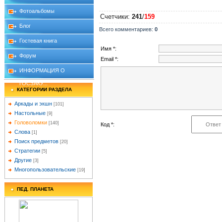
Фотоальбомы
Счетчики
:
241
/
159
Блог
Всего комментариев
:
0
Гостевая книга
Имя *:
Форум
Email *:
ИНФОРМАЦИЯ О
ГОСЗАКУ...
КАТЕГОРИИ РАЗДЕЛА
Аркады и экшн
[101]
Настольные
[9]
Головоломки
[140]
Код *:
Слова
[1]
Поиск предметов
[20]
Стратегии
[5]
Другие
[3]
Многопользовательские
[19]
ПЕД. ПЛАНЕТА