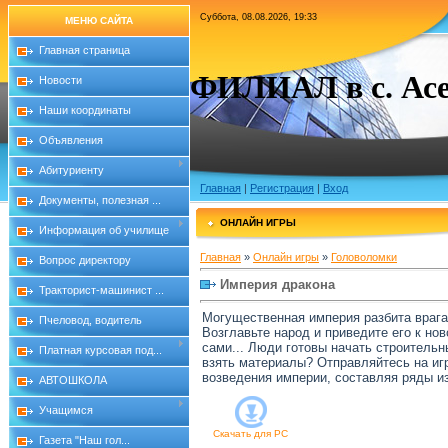
Суббота, 08.08.2026, 19:33
МЕНЮ САЙТА
Главная страница
ФИЛИАЛ в с. Асе
Новости
Наши координаты
Объявления
Абитуриенту
Главная
|
Регистрация
|
Вход
Документы, полезная ...
ОНЛАЙН ИГРЫ
Информация об училище
Главная
»
Онлайн игры
»
Головоломки
Вопрос директору
Империя дракона
Тракторист-машинист ...
Могущественная империя разбита врага
Пчеловод, водитель
Возглавьте народ и приведите его к но
сами... Люди готовы начать строительн
Платная курсовая под...
взять материалы? Отправляйтесь на иг
возведения империи, составляя ряды и
АВТОШКОЛА
Учащимся
Скачать для
PC
Газета "Наш гол...