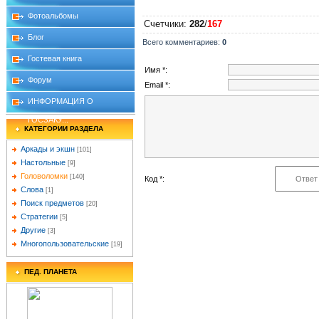
Фотоальбомы
Счетчики
:
282
/
167
Блог
Всего комментариев
:
0
Гостевая книга
Имя *:
Форум
Email *:
ИНФОРМАЦИЯ О
ГОСЗАКУ...
КАТЕГОРИИ РАЗДЕЛА
Аркады и экшн
[101]
Настольные
[9]
Головоломки
[140]
Код *:
Слова
[1]
Поиск предметов
[20]
Стратегии
[5]
Другие
[3]
Многопользовательские
[19]
ПЕД. ПЛАНЕТА