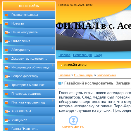
Пятница, 07.08.2026, 10:50
МЕНЮ САЙТА
Главная страница
ФИЛИАЛ в с. Асе
Новости
Наши координаты
Объявления
Абитуриенту
Главная
|
Регистрация
|
Вход
Документы, полезная ...
ОНЛАЙН ИГРЫ
Информация об училище
Главная
»
Онлайн игры
»
Головоломки
Вопрос директору
Гавайский исследователь. Загадк
Тракторист-машинист ...
Главная цель игры - поиск легендарно
Пчеловод, водитель
императора. След медали был потерян 
обнаружил свидетельства того, что ме
Платная курсовая под...
шторма неподалеку от гавани Перл-Хар
команде - лучшие из лучших. Присоеди
АВТОШКОЛА
Учащимся
Скачать для
PC
Газета "Наш гол...