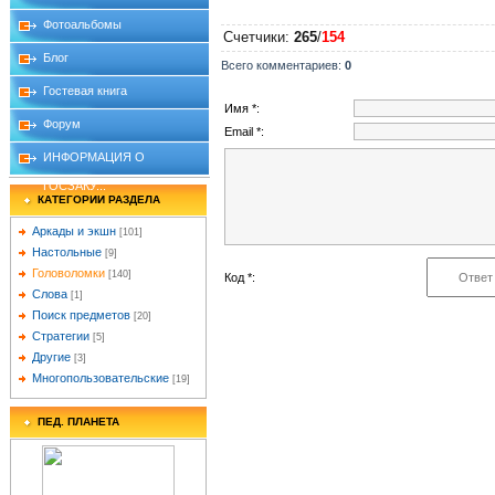
Фотоальбомы
Счетчики
:
265
/
154
Блог
Всего комментариев
:
0
Гостевая книга
Имя *:
Форум
Email *:
ИНФОРМАЦИЯ О
ГОСЗАКУ...
КАТЕГОРИИ РАЗДЕЛА
Аркады и экшн
[101]
Настольные
[9]
Головоломки
[140]
Код *:
Слова
[1]
Поиск предметов
[20]
Стратегии
[5]
Другие
[3]
Многопользовательские
[19]
ПЕД. ПЛАНЕТА