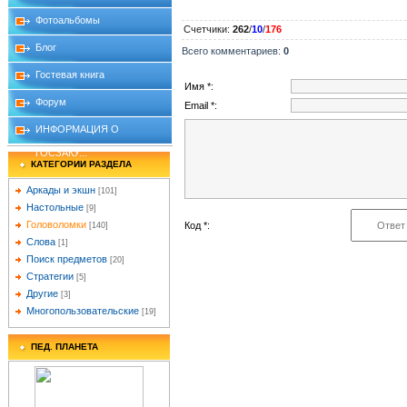
Фотоальбомы
Счетчики
:
262
/
10
/
176
Блог
Всего комментариев
:
0
Гостевая книга
Имя *:
Форум
Email *:
ИНФОРМАЦИЯ О
ГОСЗАКУ...
КАТЕГОРИИ РАЗДЕЛА
Аркады и экшн
[101]
Настольные
[9]
Головоломки
Код *:
[140]
Слова
[1]
Поиск предметов
[20]
Стратегии
[5]
Другие
[3]
Многопользовательские
[19]
ПЕД. ПЛАНЕТА