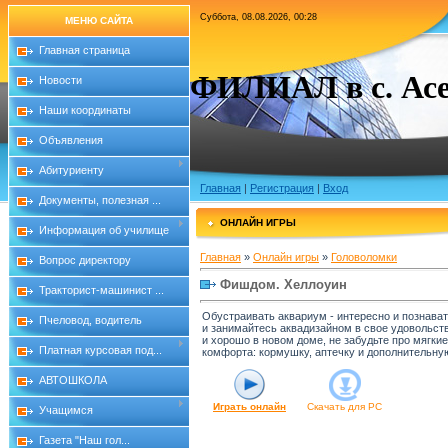
Суббота, 08.08.2026, 00:28
МЕНЮ САЙТА
Главная страница
ФИЛИАЛ в с. Асе
Новости
Наши координаты
Объявления
Абитуриенту
Главная
|
Регистрация
|
Вход
Документы, полезная ...
ОНЛАЙН ИГРЫ
Информация об училище
Главная
»
Онлайн игры
»
Головоломки
Вопрос директору
Фишдом. Хеллоуин
Тракторист-машинист ...
Обустраивать аквариум - интересно и познава
Пчеловод, водитель
и занимайтесь аквадизайном в свое удовольст
и хорошо в новом доме, не забудьте про мягки
Платная курсовая под...
комфорта: кормушку, аптечку и дополнительну
АВТОШКОЛА
Играть онлайн
Скачать для
PC
Учащимся
Газета "Наш гол...