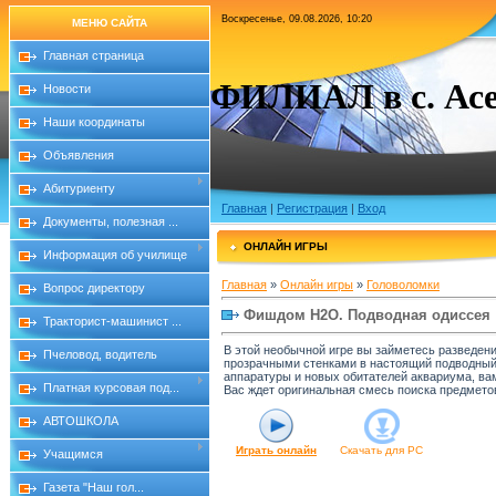
Воскресенье, 09.08.2026, 10:20
МЕНЮ САЙТА
Главная страница
ФИЛИАЛ в с. Асе
Новости
Наши координаты
Объявления
Абитуриенту
Главная
|
Регистрация
|
Вход
Документы, полезная ...
ОНЛАЙН ИГРЫ
Информация об училище
Главная
»
Онлайн игры
»
Головоломки
Вопрос директору
Фишдом H2O. Подводная одиссея
Тракторист-машинист ...
В этой необычной игре вы займетесь разведен
Пчеловод, водитель
прозрачными стенками в настоящий подводный 
аппаратуры и новых обитателей аквариума, вам
Платная курсовая под...
Вас ждет оригинальная смесь поиска предметов
АВТОШКОЛА
Играть онлайн
Скачать для
PC
Учащимся
Газета "Наш гол...