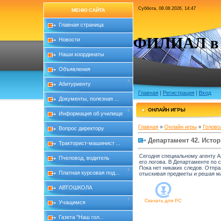
Суббота, 08.08.2026, 14:47
МЕНЮ САЙТА
Главная страница
ФИЛИАЛ в с
Новости
Наши координаты
Объявления
Абитуриенту
Главная
|
Регистрация
|
Вход
Документы, полезная ...
ОНЛАЙН ИГРЫ
Информация об училище
Главная
»
Онлайн игры
»
Голово
Вопрос директору
Департамент 42. Истор
Тракторист-машинист ...
Сегодня специальному агенту Ал
Пчеловод, водитель
его логова. В Департаменте по
Пока нет никаких следов. Отпр
Платная курсовая под...
отыскивая предметы и решая ма
АВТОШКОЛА
Скачать для
PC
Учащимся
Газета "Наш гол...