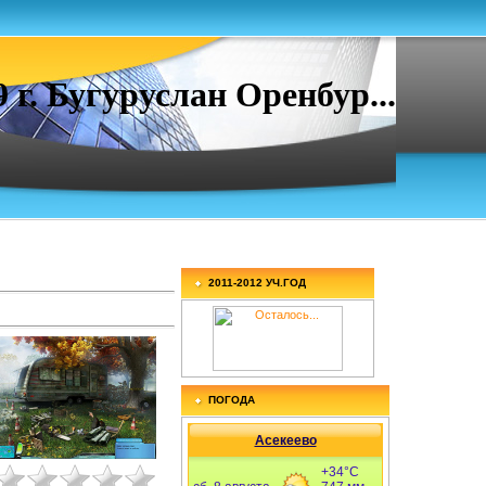
. Бугуруслан Оренбур...
2011-2012 УЧ.ГОД
ПОГОДА
Асекеево