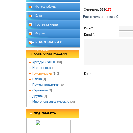
Фотоальбомы
Счетчики
:
339
/
176
Блог
Всего комментариев
:
0
Гостевая книга
Имя *:
Форум
Email *:
ИНФОРМАЦИЯ О
ГОСЗАКУ...
КАТЕГОРИИ РАЗДЕЛА
Аркады и экшн
[101]
Настольные
[9]
Головоломки
Код *:
[140]
Слова
[1]
Поиск предметов
[20]
Стратегии
[5]
Другие
[3]
Многопользовательские
[19]
ПЕД. ПЛАНЕТА