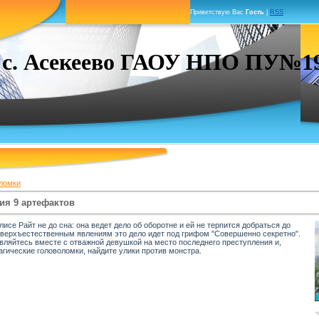
Приветствую Вас
Гость
|
RSS
. Асекеево ГАОУ НПО ПУ№19 г
ломки
ия 9 артефактов
исе Райт не до сна: она ведет дело об оборотне и ей не терпится добраться до
 сверхъестественным явлениям это дело идет под грифом "Совершенно секретно".
авляйтесь вместе с отважной девушкой на место последнего преступления и,
гические головоломки, найдите улики против монстра.