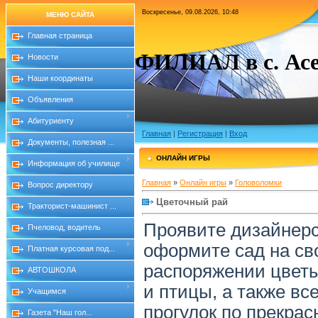
Воскресенье, 09.08.2026, 10:48
МЕНЮ САЙТА
Главная страница
ФИЛИАЛ в с. Асе
Новости
Наши координаты
Объявления
Абитуриенту
Главная
|
Регистрация
|
Вход
Документы, полезная ...
ОНЛАЙН ИГРЫ
Информация об училище
Главная
»
Онлайн игры
»
Головоломки
Вопрос директору
Цветочный рай
Тракторист-машинист ...
Проявите дизайнерс
Пчеловод, водитель
оформите сад на св
Платная курсовая под...
распоряжении цветы
АВТОШКОЛА
и птицы, а также вс
Учащимся
прогулок по прекрас
Газета "Наш гол...