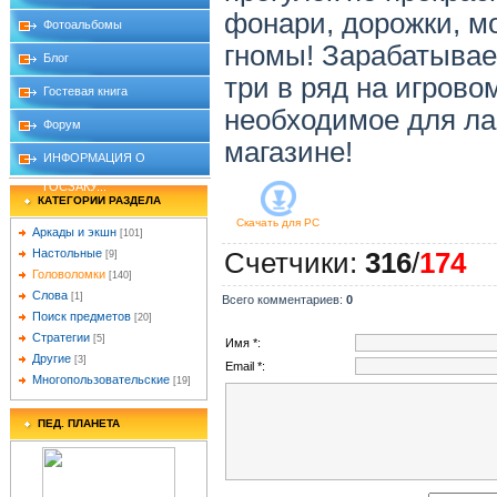
фонари, дорожки, м
Фотоальбомы
гномы! Зарабатывае
Блог
три в ряд на игрово
Гостевая книга
необходимое для ла
Форум
магазине!
ИНФОРМАЦИЯ О
ГОСЗАКУ...
КАТЕГОРИИ РАЗДЕЛА
Скачать для
PC
Аркады и экшн
[101]
Настольные
Счетчики
:
316
/
174
[9]
Головоломки
[140]
Слова
[1]
Всего комментариев
:
0
Поиск предметов
[20]
Стратегии
[5]
Имя *:
Другие
[3]
Email *:
Многопользовательские
[19]
ПЕД. ПЛАНЕТА