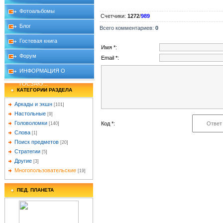
Фотоальбомы
Счетчики
:
1272
/
989
Блог
Всего комментариев
:
0
Гостевая книга
Имя *:
Форум
Email *:
ИНФОРМАЦИЯ О
ГОСЗАКУ...
КАТЕГОРИИ РАЗДЕЛА
Аркады и экшн
[101]
Настольные
[9]
Головоломки
Код *:
[140]
Слова
[1]
Поиск предметов
[20]
Стратегии
[5]
Другие
[3]
Многопользовательские
[19]
ПЕД. ПЛАНЕТА