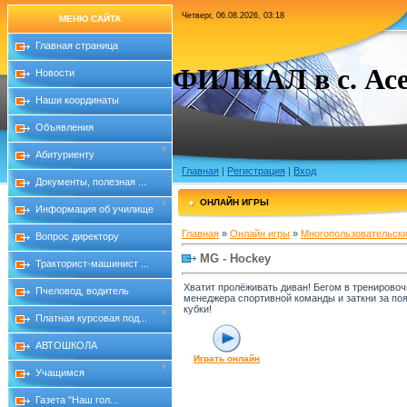
Четверг, 06.08.2026, 03:18
МЕНЮ САЙТА
Главная страница
ФИЛИАЛ в с. Асе
Новости
Наши координаты
Объявления
Абитуриенту
Главная
|
Регистрация
|
Вход
Документы, полезная ...
ОНЛАЙН ИГРЫ
Информация об училище
Главная
»
Онлайн игры
»
Многопользовательск
Вопрос директору
MG - Hockey
Тракторист-машинист ...
Хватит пролёживать диван! Бегом в тренировоч
Пчеловод, водитель
менеджера спортивной команды и заткни за по
кубки!
Платная курсовая под...
АВТОШКОЛА
Играть онлайн
Учащимся
Газета "Наш гол...