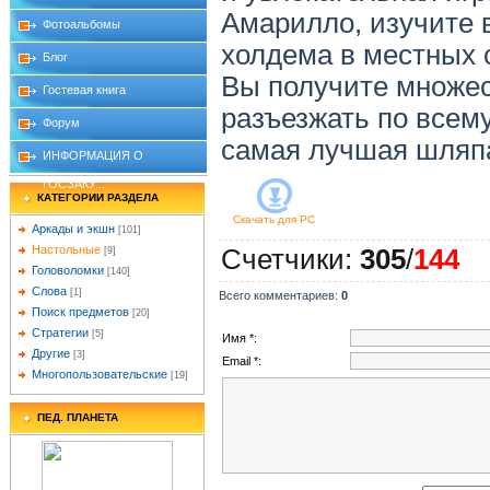
Амарилло, изучите в
Фотоальбомы
холдема в местных 
Блог
Вы получите множес
Гостевая книга
разъезжать по всему
Форум
самая лучшая шляпа
ИНФОРМАЦИЯ О
ГОСЗАКУ...
КАТЕГОРИИ РАЗДЕЛА
Скачать для
PC
Аркады и экшн
[101]
Настольные
Счетчики
:
305
/
144
[9]
Головоломки
[140]
Слова
[1]
Всего комментариев
:
0
Поиск предметов
[20]
Стратегии
[5]
Имя *:
Другие
[3]
Email *:
Многопользовательские
[19]
ПЕД. ПЛАНЕТА