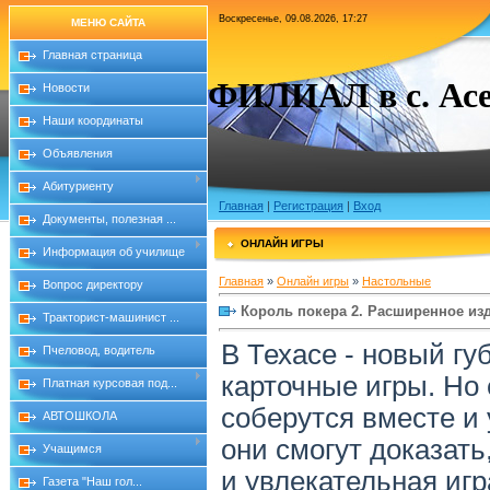
Воскресенье, 09.08.2026, 17:27
МЕНЮ САЙТА
Главная страница
ФИЛИАЛ в с. Асе
Новости
Наши координаты
Объявления
Абитуриенту
Главная
|
Регистрация
|
Вход
Документы, полезная ...
ОНЛАЙН ИГРЫ
Информация об училище
Главная
»
Онлайн игры
»
Настольные
Вопрос директору
Король покера 2. Расширенное из
Тракторист-машинист ...
В Техасе - новый гу
Пчеловод, водитель
карточные игры. Но 
Платная курсовая под...
соберутся вместе и
АВТОШКОЛА
они смогут доказать,
Учащимся
и увлекательная игр
Газета "Наш гол...