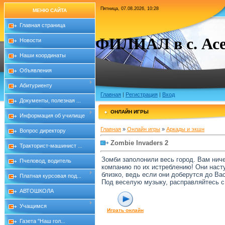
Пятница, 07.08.2026, 10:28
МЕНЮ САЙТА
Главная страница
ФИЛИАЛ в с. Асе
Новости
Наши координаты
Объявления
Абитуриенту
Главная
|
Регистрация
|
Вход
Документы, полезная ...
ОНЛАЙН ИГРЫ
Информация об училище
Главная
»
Онлайн игры
»
Аркады и экшн
Вопрос директору
Zombie Invaders 2
Тракторист-машинист ...
Зомби заполонили весь город. Вам ничег
Пчеловод, водитель
компанию по их истреблению! Они насту
близко, ведь если они доберутся до Ва
Платная курсовая под...
Под веселую музыку, расправляйтесь с 
АВТОШКОЛА
Учащимся
Играть онлайн
Газета "Наш гол...