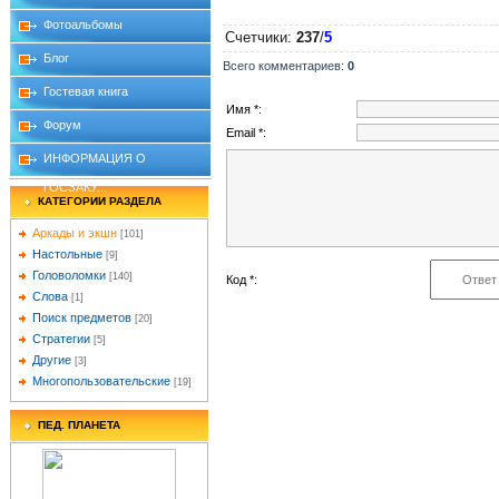
Фотоальбомы
Счетчики
:
237
/
5
Блог
Всего комментариев
:
0
Гостевая книга
Имя *:
Форум
Email *:
ИНФОРМАЦИЯ О
ГОСЗАКУ...
КАТЕГОРИИ РАЗДЕЛА
Аркады и экшн
[101]
Настольные
[9]
Головоломки
[140]
Код *:
Слова
[1]
Поиск предметов
[20]
Стратегии
[5]
Другие
[3]
Многопользовательские
[19]
ПЕД. ПЛАНЕТА