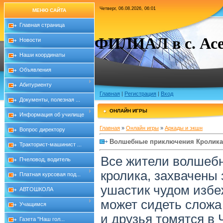
Четверг, 06.08.2026, 06:01
МЕНЮ САЙТА
Главная страница
ФИЛИАЛ в с. Асе
Новости
Наши координаты
Объявления
Абитуриенту
Главная
|
Регистрация
|
Вход
Документы, полезная ...
ОНЛАЙН ИГРЫ
Информация об училище
Главная
»
Онлайн игры
»
Аркады и экшн
Вопрос директору
Волшебные приключения Кролика
Тракторист-машинист ...
Все жители волшебн
Пчеловод, водитель
кролика, захвачены
Платная курсовая под...
ушастик чудом избеж
АВТОШКОЛА
может сидеть сложа 
Учащимся
и друзья томятся в
Газета "Наш гол...