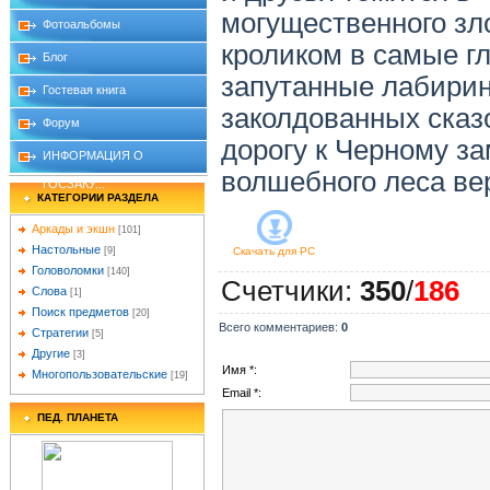
могущественного зл
Фотоальбомы
кроликом в самые г
Блог
запутанные лабирин
Гостевая книга
заколдованных сказ
Форум
дорогу к Черному з
ИНФОРМАЦИЯ О
волшебного леса ве
ГОСЗАКУ...
КАТЕГОРИИ РАЗДЕЛА
Аркады и экшн
[101]
Настольные
[9]
Скачать для
PC
Головоломки
[140]
Счетчики
:
350
/
186
Слова
[1]
Поиск предметов
[20]
Всего комментариев
:
0
Стратегии
[5]
Другие
[3]
Имя *:
Многопользовательские
[19]
Email *:
ПЕД. ПЛАНЕТА