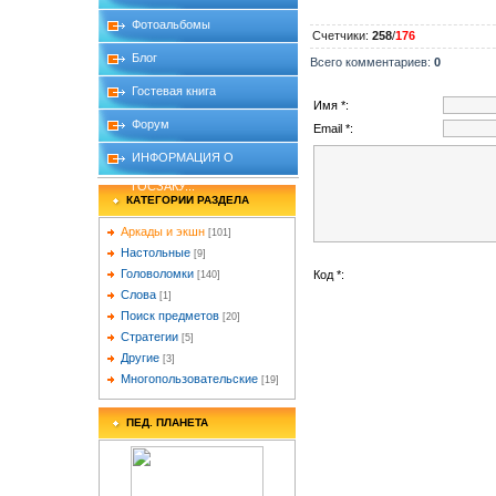
Фотоальбомы
Счетчики
:
258
/
176
Блог
Всего комментариев
:
0
Гостевая книга
Имя *:
Форум
Email *:
ИНФОРМАЦИЯ О
ГОСЗАКУ...
КАТЕГОРИИ РАЗДЕЛА
Аркады и экшн
[101]
Настольные
[9]
Головоломки
Код *:
[140]
Слова
[1]
Поиск предметов
[20]
Стратегии
[5]
Другие
[3]
Многопользовательские
[19]
ПЕД. ПЛАНЕТА