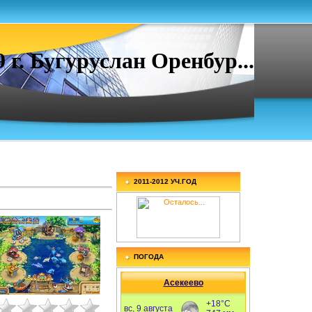
. Бугуруслан Оренбур...
2011-2012 УЧ.ГОД
ПОГОДА
Асекеево