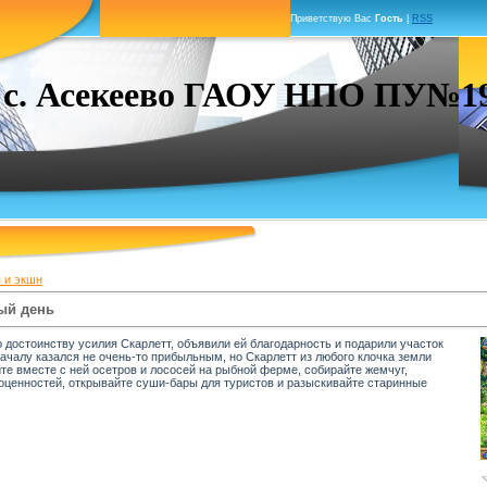
Приветствую Вас
Гость
|
RSS
. Асекеево ГАОУ НПО ПУ№19 г
 и экшн
ый день
 достоинству усилия Скарлетт, объявили ей благодарность и подарили участок
ачалу казался не очень-то прибыльным, но Скарлетт из любого клочка земли
те вместе с ней осетров и лососей на рыбной ферме, собирайте жемчуг,
оценностей, открывайте суши-бары для туристов и разыскивайте старинные