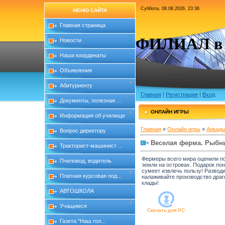
Суббота, 08.08.2026, 23:36
МЕНЮ САЙТА
Главная страница
ФИЛИАЛ в с
Новости
Наши координаты
Объявления
Абитуриенту
Главная
|
Регистрация
|
Вход
Документы, полезная ...
ОНЛАЙН ИГРЫ
Информация об училище
Главная
»
Онлайн игры
»
Аркады
Вопрос директору
Веселая ферма. Рыбн
Тракторист-машинист ...
Фермеры всего мира оценили по
Пчеловод, водитель
земли на островах. Подарок пон
сумеет извлечь пользу! Разводи
Платная курсовая под...
налаживайте производство драг
клады!
АВТОШКОЛА
Учащимся
Скачать для
PC
Газета "Наш гол...