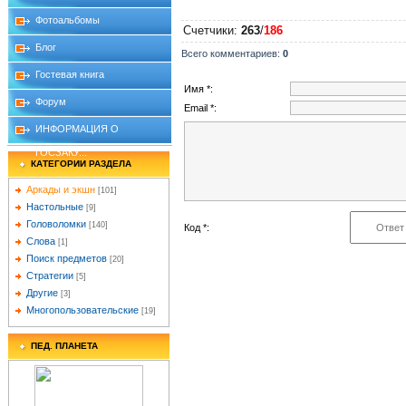
Фотоальбомы
Счетчики
:
263
/
186
Блог
Всего комментариев
:
0
Гостевая книга
Имя *:
Форум
Email *:
ИНФОРМАЦИЯ О
ГОСЗАКУ...
КАТЕГОРИИ РАЗДЕЛА
Аркады и экшн
[101]
Настольные
[9]
Головоломки
[140]
Код *:
Слова
[1]
Поиск предметов
[20]
Стратегии
[5]
Другие
[3]
Многопользовательские
[19]
ПЕД. ПЛАНЕТА