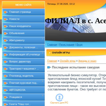
Пятница, 07.08.2026, 19:12
МЕНЮ САЙТА
Главная страница
ФИЛИАЛ в с. Асе
Новости
Наши координаты
Объявления
Абитуриенту
Главная
|
Регистрация
|
Вход
Документы, полезная ...
ОНЛАЙН ИГРЫ
Информация об училище
Главная
»
Онлайн игры
»
Аркады и экшн
Вопрос директору
Последнее испытание самурая
Тракторист-машинист ...
Увлекательный бизнес-симулятор. Откр
Пчеловод, водитель
приготовления блюд японской кухни! То
вовремя накормить посетителей, получи
Платная курсовая под...
приготовление пищи - такое же высокое
составление букетов. Оно требует от п
АВТОШКОЛА
Учащимся
Скачать для
PC
Газета "Наш гол...