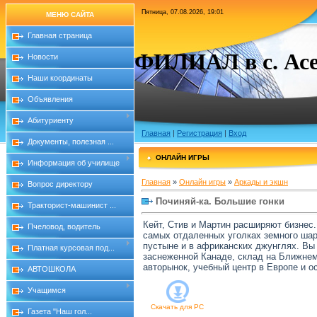
Пятница, 07.08.2026, 19:01
МЕНЮ САЙТА
Главная страница
ФИЛИАЛ в с. Асе
Новости
Наши координаты
Объявления
Абитуриенту
Главная
|
Регистрация
|
Вход
Документы, полезная ...
ОНЛАЙН ИГРЫ
Информация об училище
Главная
»
Онлайн игры
»
Аркады и экшн
Вопрос директору
Починяй-ка. Большие гонки
Тракторист-машинист ...
Кейт, Стив и Мартин расширяют бизнес
Пчеловод, водитель
самых отдаленных уголках земного шар
пустыне и в африканских джунглях. В
Платная курсовая под...
заснеженной Канаде, склад на Ближнем 
авторынок, учебный центр в Европе и о
АВТОШКОЛА
Учащимся
Скачать для
PC
Газета "Наш гол...