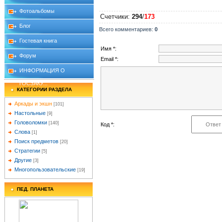
Фотоальбомы
Счетчики
:
294
/
173
Блог
Всего комментариев
:
0
Гостевая книга
Имя *:
Форум
Email *:
ИНФОРМАЦИЯ О
ГОСЗАКУ...
КАТЕГОРИИ РАЗДЕЛА
Аркады и экшн
[101]
Настольные
[9]
Головоломки
[140]
Код *:
Слова
[1]
Поиск предметов
[20]
Стратегии
[5]
Другие
[3]
Многопользовательские
[19]
ПЕД. ПЛАНЕТА