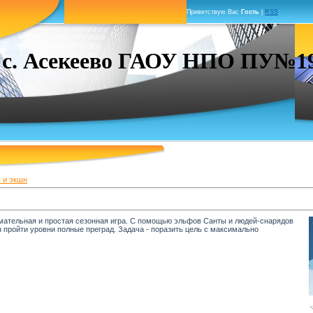
Приветствую Вас
Гость
|
RSS
. Асекеево ГАОУ НПО ПУ№19 г
 и экшн
мательная и простая сезонная игра. С помощью эльфов Санты и людей-снарядов
ен пройти уровни полные преград. Задача - поразить цель с максимально