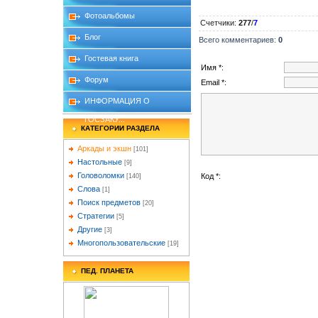
Фотоальбомы
Счетчики
:
277
/
7
Блог
Всего комментариев
:
0
Гостевая книга
Имя *:
Форум
Email *:
ИНФОРМАЦИЯ О
ГОСЗАКУ...
КАТЕГОРИИ РАЗДЕЛА
Аркады и экшн
[101]
Настольные
[9]
Головоломки
Код *:
[140]
Слова
[1]
Поиск предметов
[20]
Стратегии
[5]
Другие
[3]
Многопользовательские
[19]
ПЕД. ПЛАНЕТА