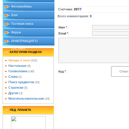
Фотоальбомы
Счетчики
:
297
/
7
Блог
Всего комментариев
:
0
Гостевая книга
Имя *:
Форум
Email *:
ИНФОРМАЦИЯ О
ГОСЗАКУ...
КАТЕГОРИИ РАЗДЕЛА
Аркады и экшн
[101]
Настольные
[9]
Головоломки
Код *:
[140]
Слова
[1]
Поиск предметов
[20]
Стратегии
[5]
Другие
[3]
Многопользовательские
[19]
ПЕД. ПЛАНЕТА