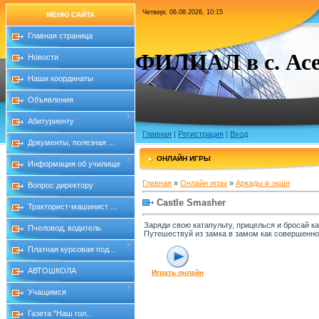
Четверг, 06.08.2026, 10:15
МЕНЮ САЙТА
Главная страница
ФИЛИАЛ в с. Асе
Новости
Наши координаты
Объявления
Абитуриенту
Главная
|
Регистрация
|
Вход
Документы, полезная ...
ОНЛАЙН ИГРЫ
Информация об училище
Главная
»
Онлайн игры
»
Аркады и экшн
Вопрос директору
Castle Smasher
Тракторист-машинист ...
Заряди свою катапульту, прицелься и бросай к
Пчеловод, водитель
Путешествуй из замка в замом как совершенн
Платная курсовая под...
АВТОШКОЛА
Играть онлайн
Учащимся
Газета "Наш гол...