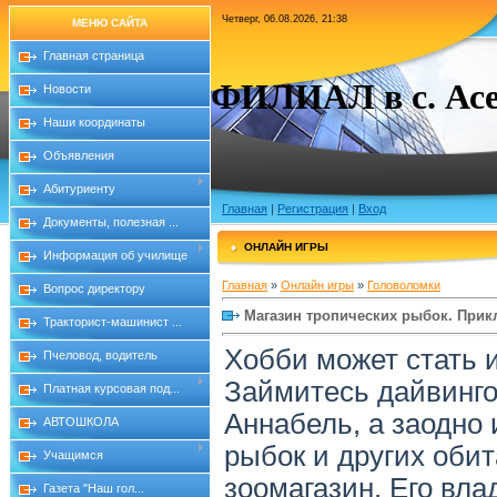
Четверг, 06.08.2026, 21:38
МЕНЮ САЙТА
Главная страница
ФИЛИАЛ в с. Асе
Новости
Наши координаты
Объявления
Абитуриенту
Главная
|
Регистрация
|
Вход
Документы, полезная ...
ОНЛАЙН ИГРЫ
Информация об училище
Главная
»
Онлайн игры
»
Головоломки
Вопрос директору
Магазин тропических рыбок. При
Тракторист-машинист ...
Хобби может стать 
Пчеловод, водитель
Займитесь дайвинго
Платная курсовая под...
Аннабель, а заодно 
АВТОШКОЛА
рыбок и других оби
Учащимся
зоомагазин. Его вла
Газета "Наш гол...