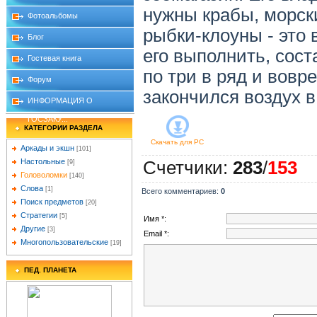
нужны крабы, морск
Фотоальбомы
рыбки-клоуны - это
Блог
его выполнить, сос
Гостевая книга
по три в ряд и вовр
Форум
закончился воздух в
ИНФОРМАЦИЯ О
ГОСЗАКУ...
КАТЕГОРИИ РАЗДЕЛА
Скачать для
PC
Аркады и экшн
[101]
Настольные
Счетчики
:
283
/
153
[9]
Головоломки
[140]
Слова
[1]
Всего комментариев
:
0
Поиск предметов
[20]
Стратегии
[5]
Имя *:
Другие
[3]
Email *:
Многопользовательские
[19]
ПЕД. ПЛАНЕТА