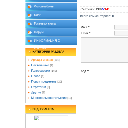
Фотоальбомы
Счетчики
:
249
/
5
/
141
Блог
Всего комментариев
:
0
Гостевая книга
Имя *:
Форум
Email *:
ИНФОРМАЦИЯ О
ГОСЗАКУ...
КАТЕГОРИИ РАЗДЕЛА
Аркады и экшн
[101]
Настольные
[9]
Головоломки
Код *:
[140]
Слова
[1]
Поиск предметов
[20]
Стратегии
[5]
Другие
[3]
Многопользовательские
[19]
ПЕД. ПЛАНЕТА