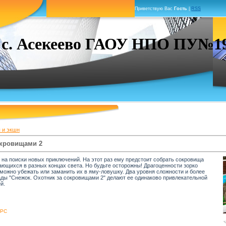
Приветствую Вас
Гость
|
RSS
. Асекеево ГАОУ НПО ПУ№19 г
 и экшн
окровищами 2
на поиски новых приключений. На этот раз ему предстоит собрать сокровища
ающихся в разных концах света. Но будьте осторожны! Драгоценности зорко
 можно убежать или заманить их в яму-ловушку. Два уровня сложности и более
ады "Снежок. Охотник за сокровищами 2" делают ее одинаково привлекательной
й.
PC