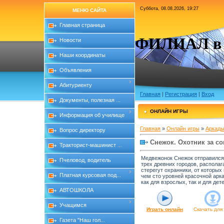
Суббота, 08.08.2026, 19:27
МЕНЮ САЙТА
Главная страница
ФИЛИАЛ в с
Новости
Наши координаты
Объявления
Абитуриенту
Главная
|
Регистрация
|
Вход
Документы, полезная ...
ОНЛАЙН ИГРЫ
Информация об училище
Главная
»
Онлайн игры
»
Аркады
Вопрос директору
Снежок. Охотник за с
Тракторист-машинист ...
Медвежонок Снежок отправился 
Пчеловод, водитель
трех древних городов, располаг
стерегут охранники, от которых
Платная курсовая под...
чем сто уровней красочной арк
как для взрослых, так и для дете
АВТОШКОЛА
Учащимся
Играть онлайн
Скачать для
Газета "Наш гол...