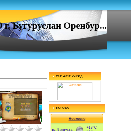
. Бугуруслан Оренбур...
2011-2012 УЧ.ГОД
ПОГОДА
Асекеево