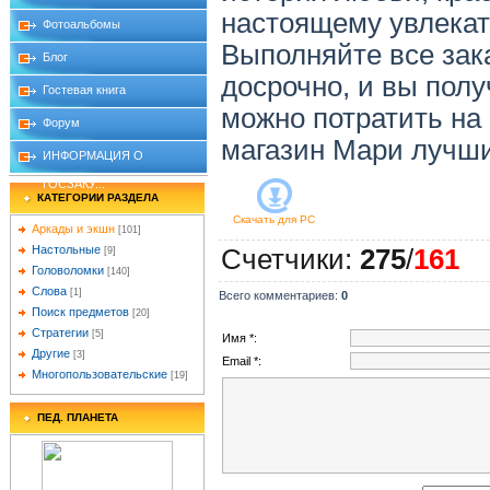
настоящему увлекат
Фотоальбомы
Выполняйте все зак
Блог
досрочно, и вы полу
Гостевая книга
можно потратить на 
Форум
магазин Мари лучш
ИНФОРМАЦИЯ О
ГОСЗАКУ...
КАТЕГОРИИ РАЗДЕЛА
Скачать для
PC
Аркады и экшн
[101]
Настольные
Счетчики
:
275
/
161
[9]
Головоломки
[140]
Слова
[1]
Всего комментариев
:
0
Поиск предметов
[20]
Стратегии
[5]
Имя *:
Другие
[3]
Email *:
Многопользовательские
[19]
ПЕД. ПЛАНЕТА