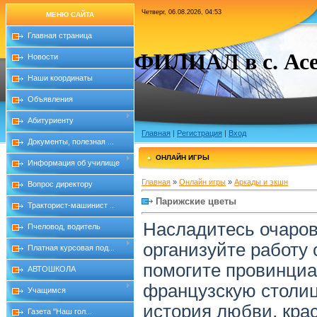
Четверг, 06.08.2026, 04:53
МЕНЮ САЙТА
Главная страница
ФИЛИАЛ в с. Асе
Новости
Наши координаты
Объявления
Абитуриенту
Главная
|
Регистрация
|
Вход
Документы, полезная ...
ОНЛАЙН ИГРЫ
Информация об училище
Главная
»
Онлайн игры
»
Аркады и экшн
Вопрос директору
Парижские цветы
Тракторист-машинист ...
Насладитесь очаров
Пчеловод, водитель
организуйте работу 
Платная курсовая под...
помогите провинциа
АВТОШКОЛА
французскую столиц
Учащимся
история любви, крас
Газета "Наш гол...