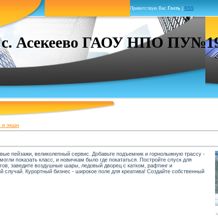
Приветствую Вас
Гость
|
RSS
. Асекеево ГАОУ НПО ПУ№19 г
 и экшн
вые пейзажи, великолепный сервис. Добавьте подъемник и горнолыжную трассу -
огли показать класс, и новичкам было где покататься. Постройте спуск для
гов, заведите воздушные шары, ледовый дворец с катком, рафтинг и
й случай. Курортный бизнес - широкое поле для креатива! Создайте собственный