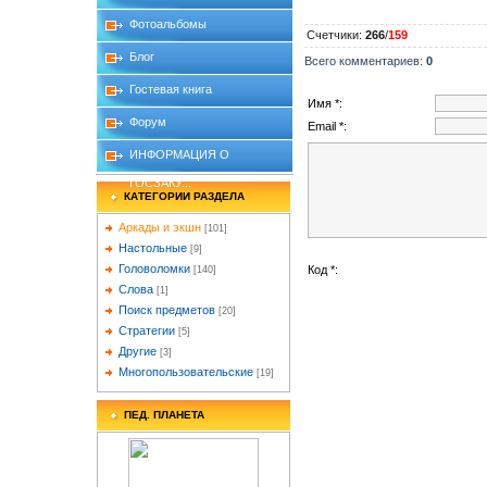
Фотоальбомы
Счетчики
:
266
/
159
Блог
Всего комментариев
:
0
Гостевая книга
Имя *:
Форум
Email *:
ИНФОРМАЦИЯ О
ГОСЗАКУ...
КАТЕГОРИИ РАЗДЕЛА
Аркады и экшн
[101]
Настольные
[9]
Головоломки
Код *:
[140]
Слова
[1]
Поиск предметов
[20]
Стратегии
[5]
Другие
[3]
Многопользовательские
[19]
ПЕД. ПЛАНЕТА