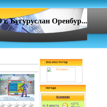
. Бугуруслан Оренбур...
2011-2012 УЧ.ГОД
ПОГОДА
Асекеево