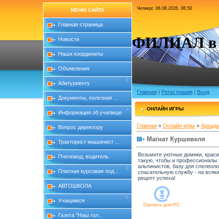
Четверг, 06.08.2026, 06:50
МЕНЮ САЙТА
Главная страница
ФИЛИАЛ в с
Новости
Наши координаты
Объявления
Абитуриенту
Главная
|
Регистрация
|
Вход
Документы, полезная ...
ОНЛАЙН ИГРЫ
Информация об училище
Главная
»
Онлайн игры
»
Аркады
Вопрос директору
Магнат Куршевеля
Тракторист-машинист ...
Возьмите уютные домики, краси
Пчеловод, водитель
такую, чтобы и профессионалы м
альпинистов, базу для спелеоло
Платная курсовая под...
спасательную службу - на всяки
рецепт успеха!
АВТОШКОЛА
Учащимся
Скачать для
PC
Газета "Наш гол...